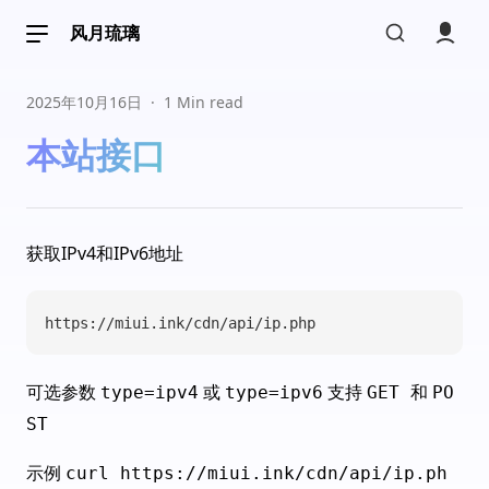
风月琉璃
2025年10月16日
·
1 Min read
本站接口
📖 文章列表
📁 文章分类
📚 文章标签
📓 时光轴
获取IPv4和IPv6地址
🖼 画展
https://miui.ink/cdn/api/ip.php
🖍 留言板
📕 小本本
可选参数
或
支持
和
type=ipv4
type=ipv6
GET
PO
ST
示例
curl https://miui.ink/cdn/api/ip.ph