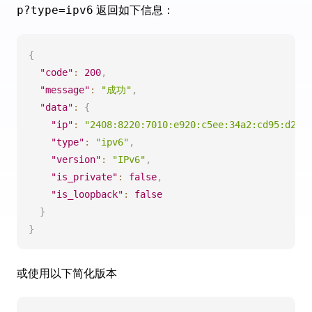
返回如下信息：
p?type=ipv6
{
"code"
:
200
,
"message"
:
"成功"
,
"data"
:
{
"ip"
:
"2408:8220:7010:e920:c5ee:34a2:cd95:d2dc
"type"
:
"ipv6"
,
"version"
:
"IPv6"
,
"is_private"
:
false
,
"is_loopback"
:
false
}
}
或使用以下简化版本