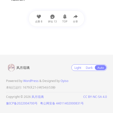
还不睡觉啊都
16:55
点赞
8
评论
13
TOP
分享
千乐铃音
博主
广东省
失眠了
16:23
momoka
湖北省
风月琉璃
Light
Dark
Auto
佬，有时间看下爱发电私信😊
11:49
Powered by
WordPress
& Designed by
Oyiso
本站已运行: 1679天21小时54分53秒
Copyright © 2026
风月琉璃
CC BY-NC-SA 4.0
豫ICP备2022004700号
粤公网安备 44011402000831号