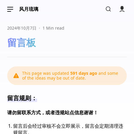
🤣
风月琉璃
07:11
Джон Уик
山东省
2024年10月7日
·
1 Min read
什么时候女装！
07:14
留言板
📖 文章列表
📁 文章分类
夏目123
陕西
📚 文章标签
111
📓 时光轴
10:21
This page was updated
591 days ago
and some
来来来
江西
of the ideas may be out of date.
🖼 画展
千乐酱是东雪莲老婆😋
16:08
🖍 留言板
📕 小本本
留言规则：
夏目
陕西
呜呜呜
16:55
请勿留联系方式，或者违规站点信息谢谢！
夏目
陕西
留言后会经过审核不会立即展示，留言会定期清理违
规留言。