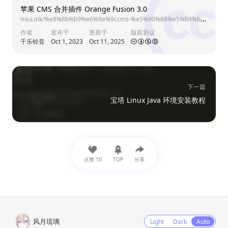
苹果 CMS 合并插件 Orange Fusion 3.0
miui.ink/%e8%8b%b9%e6%9e%9ccms-%e5%90%88%e5%b9%b6%e6%8f%92%e4%bb%b6-orange-fusion/
作者
发布于
更新于
版权协议
千乐铃音
Oct 1, 2023
Oct 11, 2025
下一篇
宝塔 Linux Java 环境安装教程
点赞
10
TOP
分享
风月琉璃
Light
Dark
Auto