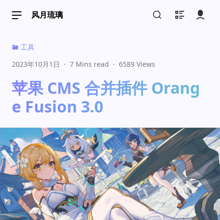
风月琉璃
工具
2023年10月1日
·
7 Mins read
·
6589 Views
📖 文章列表
📁 文章分类
苹果 CMS 合并插件 Orang
📚 文章标签
📓 时光轴
e Fusion 3.0
🖼 画展
🖍 留言板
📕 小本本